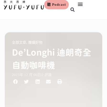
聽 Podcast
跳
至
主
要
內
容
全部文章
,
團購好物
De’Longhi 迪朗奇全
自動咖啡機
2023年 12 月 06日
2 評論