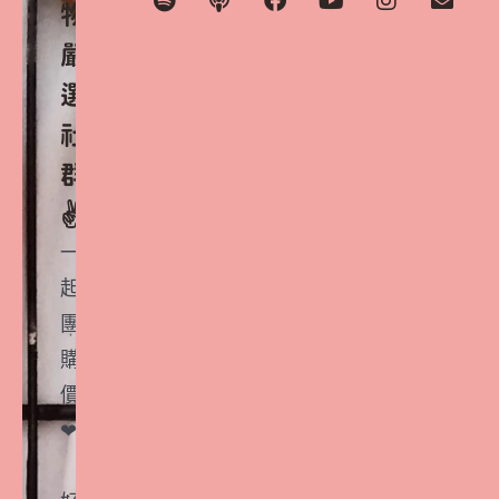
物
嚴
選
社
群
✌️
一
起
團
購
價
❤