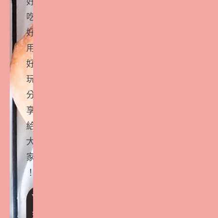
好
吃
好
用
好
玩
分
享
給
大
家
！
VI
P
好