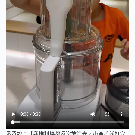
丞丞說：「我推料棒都還沒放進去，小黃瓜就打完