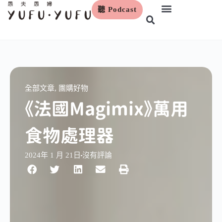
聽 Podcast
跳
至
主
要
內
容
全部文章
,
團購好物
《法國Magimix》萬用
食物處理器
2024年 1 月 21日
沒有評論