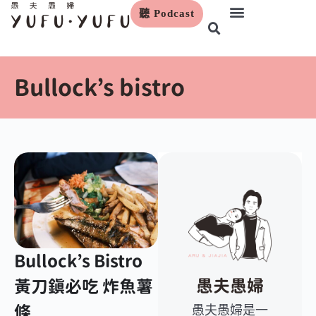
聽 Podcast
跳
至
主
要
Bullock’s bistro
內
容
Bullock’s Bistro
愚夫愚婦
黃刀鎮必吃 炸魚薯
條
愚夫愚婦是一