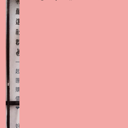
物
嚴
選
社
群
✌️
一
起
團
購
價
❤
好