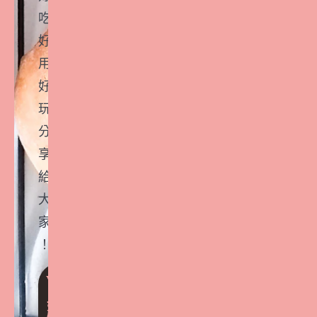
吃
好
用
好
玩
分
享
給
大
家
！
VI
P
好