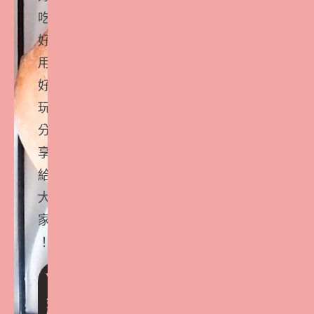
吃
好
用
好
玩
分
享
給
大
家
！
VI
P
好