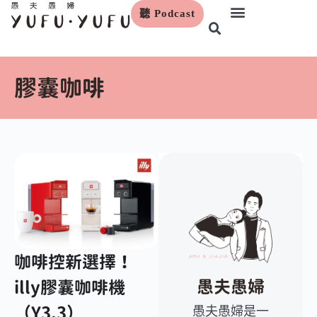
聽 Podcast
跳
至
主
要
膠囊咖啡
內
容
咖啡控新選擇！
愚夫愚婦
illy膠囊咖啡機
（Y3.3）
愚夫愚婦是一