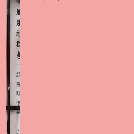
物
嚴
選
社
群
✌️
一
起
團
購
價
❤
好