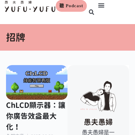
聽 Podcast
跳
至
主
要
招牌
內
容
ChLCD顯示器：讓
你廣告效益最大
愚夫愚婦
化！
愚夫愚婦是一