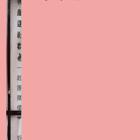
物
嚴
選
社
群
✌️
一
起
團
購
價
❤
好