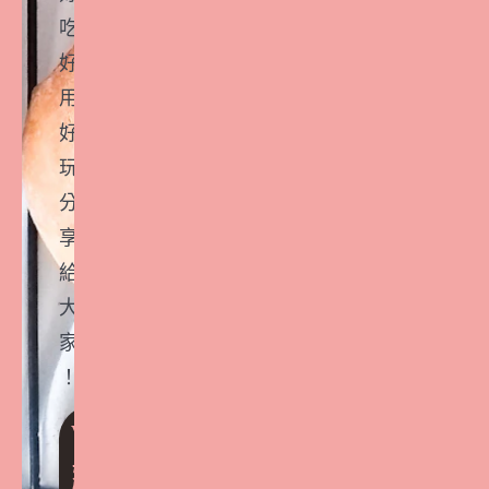
吃
好
用
好
玩
分
享
給
大
家
！
VI
P
好