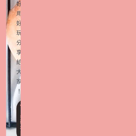
好
用
好
玩
分
享
給
大
家
！
VI
P
好
物
社
團