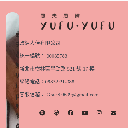
愚
政經人佳有限公司
夫
愚
統一編號： 00085783
婦
新北市樹林區學勤路 521 號 17 樓
V
聯絡電話：0983-921-088
i
客服信箱： Grace00609@gmail.com
p
好
物
嚴