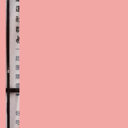
選
社
群
✌️
一
起
團
購
價
❤
好
吃