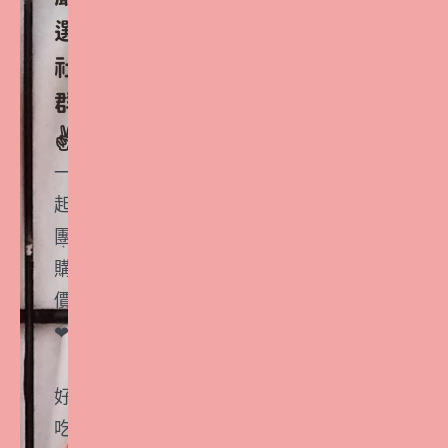
選
社
群
✌️
一
起
團
購
價
❤
好
吃