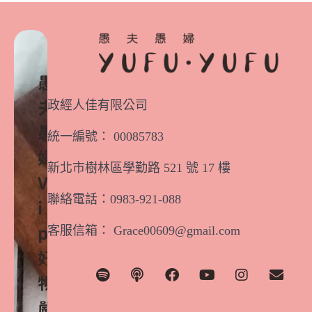
愚
政經人佳有限公司
夫
愚
統一編號： 00085783
婦
新北市樹林區學勤路 521 號 17 樓
V
聯絡電話：0983-921-088
i
客服信箱： Grace00609@gmail.com
p
好
物
嚴