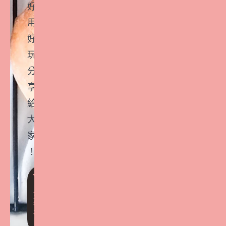
好
用
好
玩
分
享
給
大
家
！
VI
P
好
物
社
團